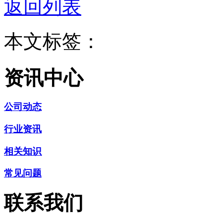
返回列表
本文标签：
资讯中心
公司动态
行业资讯
相关知识
常见问题
联系我们