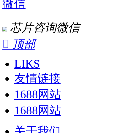
微信
芯片咨询微信

顶部
LIKS
友情链接
1688网站
1688网站
关于我们