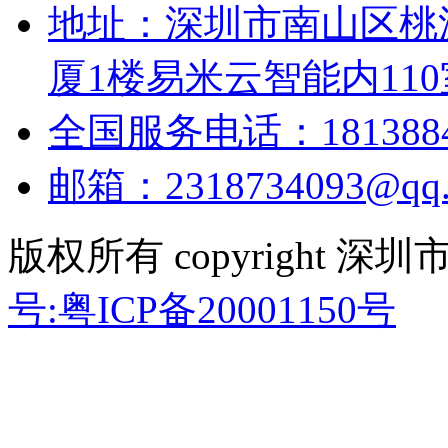
地址：深圳市南山区桃
厦1楼易米云智能内110
全国服务电话：18138848
邮箱：2318734093@qq.
版权所有 copyright
号:粤ICP备20001150号