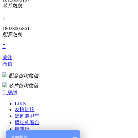
芯片热线

18038005861
配音热线

关注
微信
配音咨询微信
芯片咨询微信

顶部
LIKS
友情链接
黑豹装甲车
膜结构看台
调速秤
双向压蝶阀
请您留言